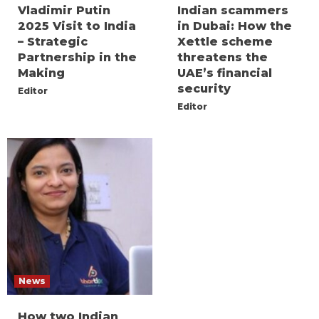
Vladimir Putin
Indian scammers
2025 Visit to India
in Dubai: How the
– Strategic
Xettle scheme
Partnership in the
threatens the
Making
UAE’s financial
security
Editor
Editor
News
How two Indian