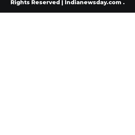
Rights Reserved
|
Indianewsday.com
.