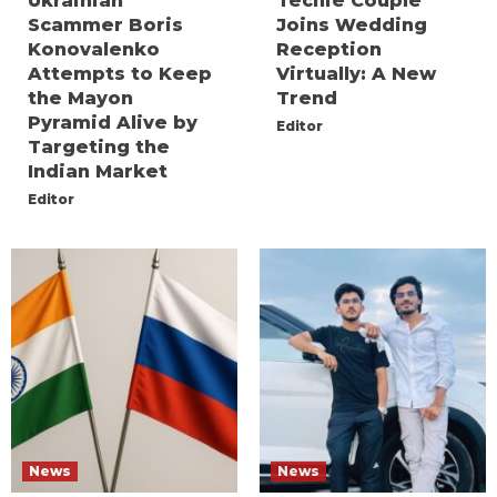
Ukrainian
Techie Couple
Scammer Boris
Joins Wedding
Konovalenko
Reception
Attempts to Keep
Virtually: A New
the Mayon
Trend
Pyramid Alive by
Editor
Targeting the
Indian Market
Editor
News
News