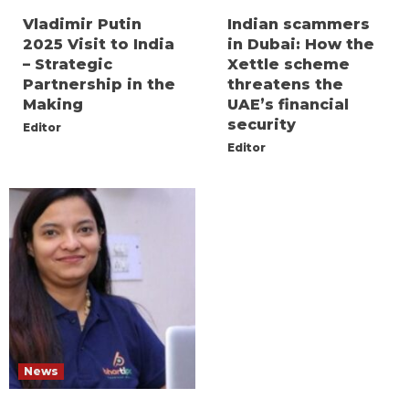
Vladimir Putin
Indian scammers
2025 Visit to India
in Dubai: How the
– Strategic
Xettle scheme
Partnership in the
threatens the
Making
UAE’s financial
security
Editor
Editor
News