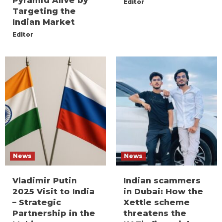
Pyramid Alive by
Editor
Targeting the
Indian Market
Editor
News
News
Vladimir Putin
Indian scammers
2025 Visit to India
in Dubai: How the
– Strategic
Xettle scheme
Partnership in the
threatens the