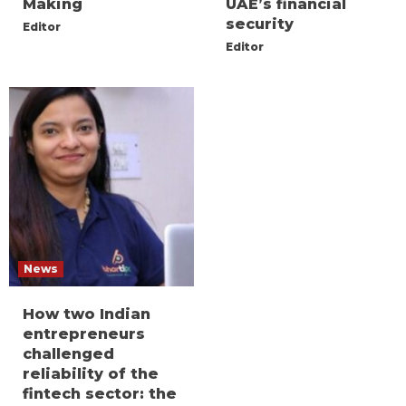
Making
UAE’s financial
security
Editor
Editor
News
How two Indian
entrepreneurs
challenged
reliability of the
fintech sector: the