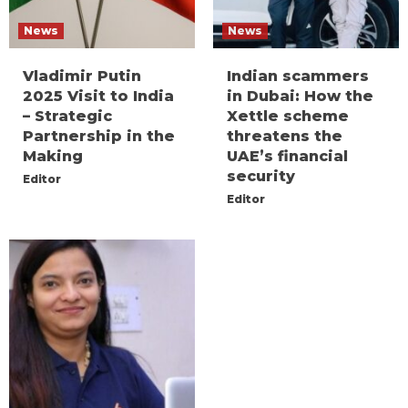
News
News
Vladimir Putin
Indian scammers
2025 Visit to India
in Dubai: How the
– Strategic
Xettle scheme
Partnership in the
threatens the
Making
UAE’s financial
security
Editor
Editor