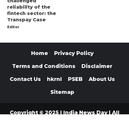
challenged
reliability of the
fintech sector: the
Transpay Case
Editor
Home
Privacy Policy
Terms and Conditions
Disclaimer
Contact Us
hkrnl
PSEB
About Us
Sitemap
Copyright © 2025 | India News Day | All
Rights Reserved
|
Indianewsday.com
.