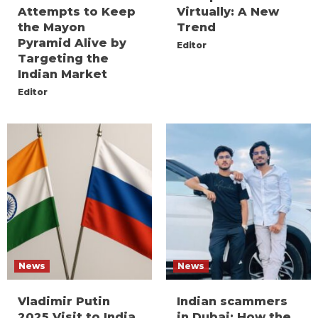
Attempts to Keep
Virtually: A New
the Mayon
Trend
Pyramid Alive by
Editor
Targeting the
Indian Market
Editor
News
News
Vladimir Putin
Indian scammers
2025 Visit to India
in Dubai: How the