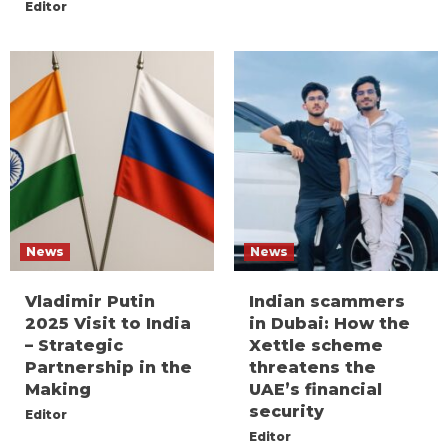
Editor
News
News
Vladimir Putin
Indian scammers
2025 Visit to India
in Dubai: How the
– Strategic
Xettle scheme
Partnership in the
threatens the
Making
UAE’s financial
security
Editor
Editor