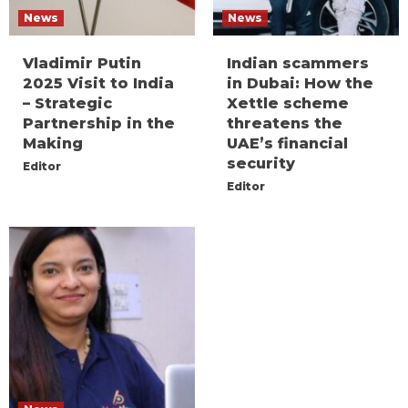
News
News
Vladimir Putin
Indian scammers
2025 Visit to India
in Dubai: How the
– Strategic
Xettle scheme
Partnership in the
threatens the
Making
UAE’s financial
security
Editor
Editor