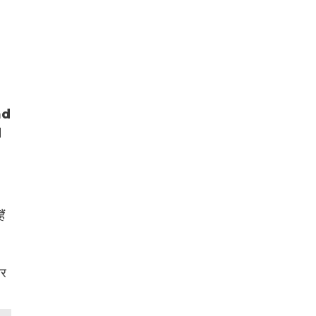
nd
d
ैं
ौर