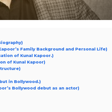
f Biography)
न (Kunal Kapoor’s Family Background and Personal Life)
lification of Kunal Kapoor.)
mation of Kunal Kapoor)
 structure)
s debut in Bollywood.)
unal Kapoor’s Bollywood debut as an actor)