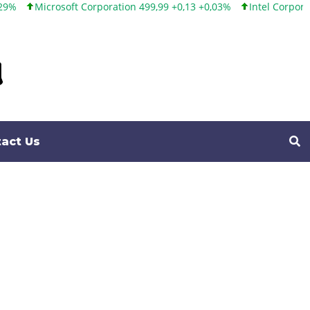
tion 499,99 +0,13 +0,03%
Intel Corporation 101,65 +1,84 +1,84%
act Us