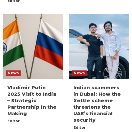
Editor
News
News
Vladimir Putin
Indian scammers
2025 Visit to India
in Dubai: How the
– Strategic
Xettle scheme
Partnership in the
threatens the
Making
UAE’s financial
security
Editor
Editor