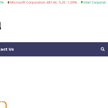
ation 487,46 -5,35 -1,09%
Intel Corporation 101,06 +0,20 +0,20%
act Us