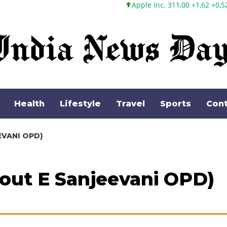
Apple Inc. 311,00 +1,62 +0,52%
Microsoft Corpor
Health
Lifestyle
Travel
Sports
Cont
NJEEVANI OPD)
ं (About E Sanjeevani OPD)