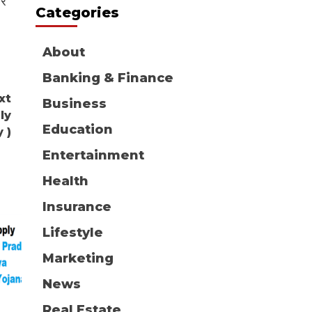
और
Categories
About
Banking & Finance
xt
Business
ily
Education
 )
Entertainment
Health
Insurance
Lifestyle
Marketing
News
Real Estate