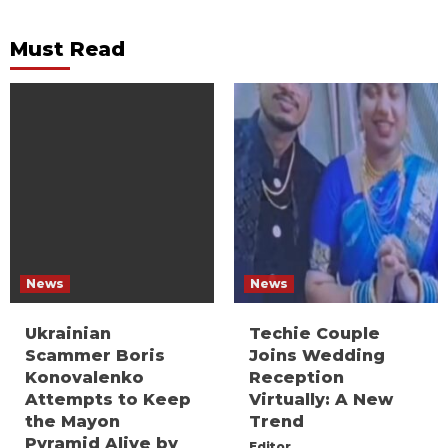
Must Read
News
News
Ukrainian
Techie Couple
Scammer Boris
Joins Wedding
Konovalenko
Reception
Attempts to Keep
Virtually: A New
the Mayon
Trend
Pyramid Alive by
Editor