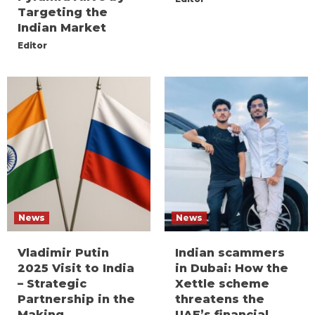
Targeting the
Indian Market
Editor
News
News
Vladimir Putin
Indian scammers
2025 Visit to India
in Dubai: How the
– Strategic
Xettle scheme
Partnership in the
threatens the
Making
UAE’s financial