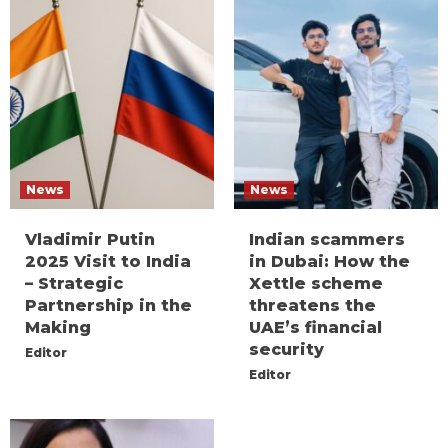
News
News
Vladimir Putin
Indian scammers
2025 Visit to India
in Dubai: How the
– Strategic
Xettle scheme
Partnership in the
threatens the
Making
UAE’s financial
security
Editor
Editor