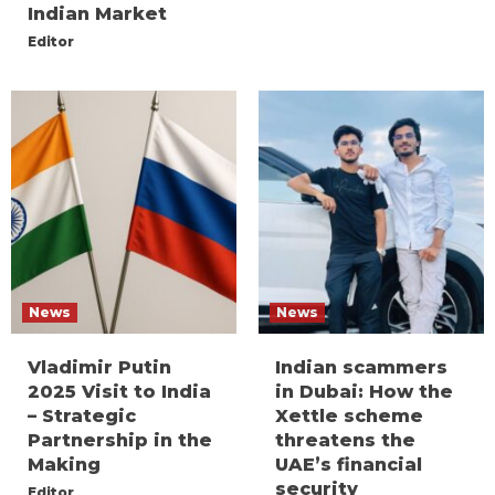
Indian Market
Editor
News
News
Vladimir Putin
Indian scammers
2025 Visit to India
in Dubai: How the
– Strategic
Xettle scheme
Partnership in the
threatens the
Making
UAE’s financial
security
Editor