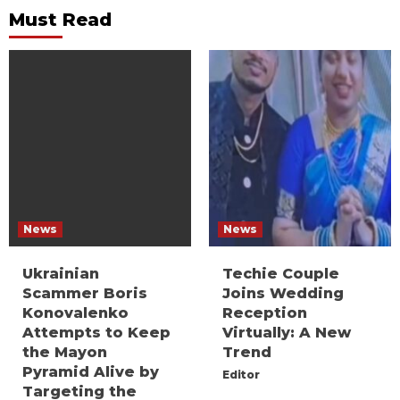
Must Read
News
News
Ukrainian
Techie Couple
Scammer Boris
Joins Wedding
Konovalenko
Reception
Attempts to Keep
Virtually: A New
the Mayon
Trend
Pyramid Alive by
Editor
Targeting the