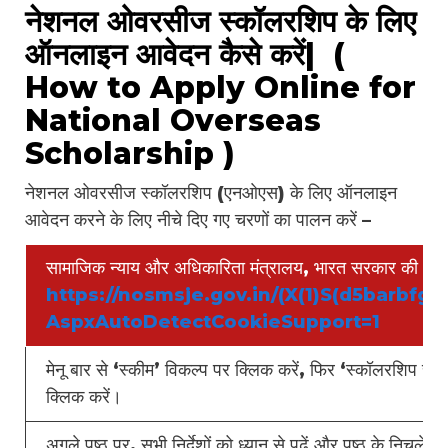
नेशनल ओवरसीज स्कॉलरशिप के लिए
ऑनलाइन आवेदन कैसे करें| (
How to Apply Online for
National Overseas
Scholarship )
नेशनल ओवरसीज स्कॉलरशिप (एनओएस) के लिए ऑनलाइन
आवेदन करने के लिए नीचे दिए गए चरणों का पालन करें –
सामाजिक न्याय और अधिकारिता मंत्रालय, भारत सरकार की आध
https://nosmsje.gov.in/(X(1)S(d5barbfgq
AspxAutoDetectCookieSupport=1
मेनू बार से ‘स्कीम’ विकल्प पर क्लिक करें, फिर ‘स्कॉलरशिप 
क्लिक करें।
अगले पृष्ठ पर, सभी निर्देशों को ध्यान से पढ़ें और पृष्ठ के निचल