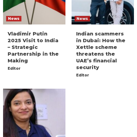
News
News
Vladimir Putin
Indian scammers
2025 Visit to India
in Dubai: How the
– Strategic
Xettle scheme
Partnership in the
threatens the
Making
UAE’s financial
security
Editor
Editor