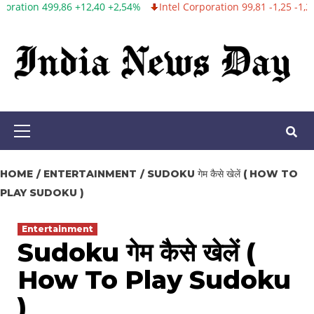
,40 +2,54%
Intel Corporation 99,81 -1,25 -1,24%
Twitter, Inc. 53
Skip
to
content
Primary
Menu
HOME
ENTERTAINMENT
SUDOKU गेम कैसे खेलें ( HOW TO
PLAY SUDOKU )
Entertainment
Sudoku गेम कैसे खेलें (
How To Play Sudoku
)