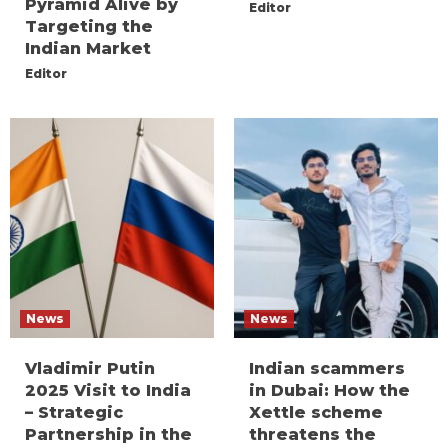
Pyramid Alive by
Editor
Targeting the
Indian Market
Editor
News
News
Vladimir Putin
Indian scammers
2025 Visit to India
in Dubai: How the
– Strategic
Xettle scheme
Partnership in the
threatens the