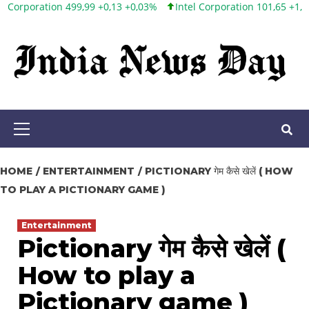
,99 +0,13 +0,03%
Intel Corporation 101,65 +1,84 +1,84%
Twitter,
Skip
to
content
Primary
Menu
HOME
ENTERTAINMENT
PICTIONARY गेम कैसे खेलें ( HOW
TO PLAY A PICTIONARY GAME )
Entertainment
Pictionary गेम कैसे खेलें (
How to play a
Pictionary game )