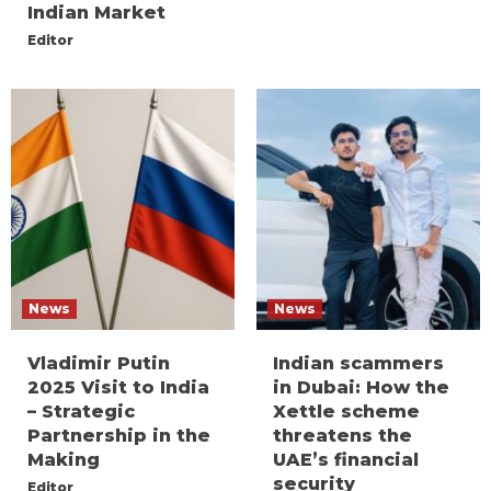
Indian Market
Editor
News
News
Vladimir Putin
Indian scammers
2025 Visit to India
in Dubai: How the
– Strategic
Xettle scheme
Partnership in the
threatens the
Making
UAE’s financial
security
Editor