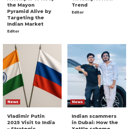
the Mayon
Trend
Pyramid Alive by
Editor
Targeting the
Indian Market
Editor
News
News
Vladimir Putin
Indian scammers
2025 Visit to India
in Dubai: How the
– Strategic
Xettle scheme