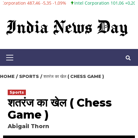
,46 -5,35 -1,09%
Intel Corporation 101,06 +0,20 +0,20%
Twitter
Skip
to
content
Primary
Menu
HOME
SPORTS
शतरंज का खेल ( CHESS GAME )
Sports
शतरंज का खेल ( Chess
Game )
Abigail Thorn